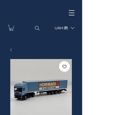
UAH (₴)