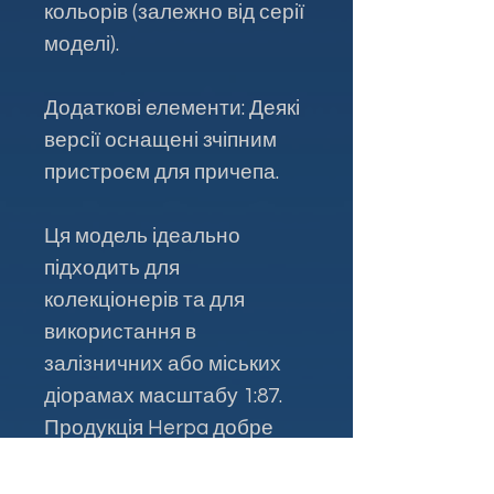
кольорів (залежно від серії
моделі).
Додаткові елементи: Деякі
версії оснащені зчіпним
пристроєм для причепа.
Ця модель ідеально
підходить для
колекціонерів та для
використання в
залізничних або міських
діорамах масштабу 1:87.
Продукція Herpa добре
відома своєю якістю та
увагою до деталей.