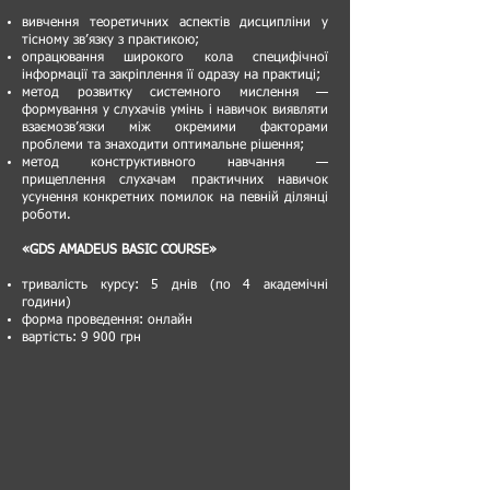
вивчення теоретичних аспектів дисципліни у
тісному зв’язку з практикою;
опрацювання широкого кола специфічної
інформації та закріплення її одразу на практиці;
метод розвитку системного мислення —
формування у слухачів умінь і навичок виявляти
взаємозв’язки між окремими факторами
проблеми та знаходити оптимальне рішення;
метод конструктивного навчання —
прищеплення слухачам практичних навичок
усунення конкретних помилок на певній ділянці
роботи.
«GDS AMADEUS BASIC COURSE»
тривалість курсу: 5 днів (по 4 академічні
години)
форма проведення: онлайн
вартість: 9 900 грн