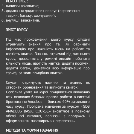
REROUTING);
виписки авіаквитка;
додавання додаткових послуг (перевезення
тварин, багажу, харчування);
ануляції авіаквитків.
ЗМІСТ КУРСУ
Під час проходження цього курсу слухачі
отримують знання про те, як отримати
інформацію про наявність місць на рейсах та
вартість квитка. Знання, отримані під час цього
курсу, дозволяють у режимі онлайн побачити
кількість місць, вартість квитка, додати послуги,
додати багаж, дізнатися всю інформацію про
тариф, за яким придбано квиток.
Слухачі отримують навички та знання, як
створити бронювання та виписати квиток.
Особлива увага на курсі приділяється вивченню
всіх основних базових правил роботи в системі
бронювання Amadeus — близько 60% загального
часу курсу. Програма навчання за курсом «GDS
AMADEUS BASIC COURSE» висвітлює в повному
обсязі всі питання, пов’язані з продажем і
оформленням пасажирських перевезень.
МЕТОДИ ТА ФОРМИ НАВЧАННЯ