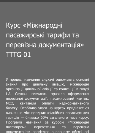
Курс «Міжнародні
пасажирські тарифи та
перевізна документація»
TTTG-01
У процесі навчання слухачі одержують основні
знання про цивільну авіацію, міжнародні
організації цивільної авіації та конвенції в галузі
ЦА. Слухачі вивчають правила оформлення
перевізної документації: пасажирський квиток,
МСО, квитанція оплати наднормативного
багажу. Особлива увага на курсах приділяється
вивченню міжнародних авіаційних пасажирських
тарифів — близько 60% загального часу курсу.
Програма навчання за курсом «Міжнародні
пасажирські перевезення та перевізна
документація» висвітлює в повному обсязі всі