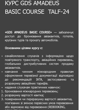
КУРС GDS AMADEUS
BASIC COURSE TALF-24
«GDS AMADEUS BASIC COURSE»
— забезпечує
доступ до бронювання авіаквитків, готелів,
круїзних турів та прокату автомобілів.
Основними цілями курсу є:
ознайомлення слухачів з інформацією щодо
повітряного транспорту, авіаційних перевезень,
глобальних дистрибутивних систем продажу
авіаквитків.
навчання чинним міжнародним правилам
оформлення перевізної документації відповідно
до рекомендацій IATA, застосуванню та
розрахунку авіаційних тарифів.
надання слухачам практичних навичок:
бронювання міжнародних перевезень;
розрахунку вартості квитка;
повернення чи перерахунку вартості авіаквитка,
пов’язаних зі зміною первісних умов перевезення
або відмовою від перевезення (REBOOKING,