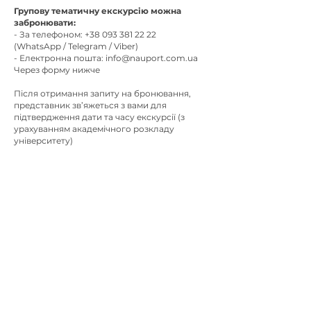
Групову тематичну екскурсію можна
забронювати:
- За телефоном: +38 093 381 22 22
(WhatsApp / Telegram / Viber)
- Електронна пошта: info@nauport.com.ua
Через форму нижче
Після отримання запиту на бронювання,
представник зв’яжеться з вами для
підтвердження дати та часу екскурсії (з
урахуванням академічного розкладу
університету)