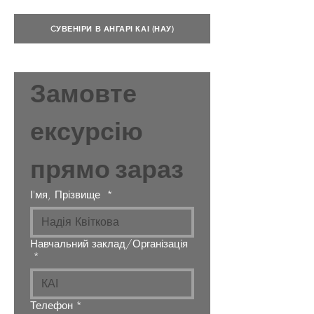
CУВЕНІРИ В АНГАРІ КАІ (НАУ)
Замовте 
ексурсію 
прямо зараз
І'мя, Прізвище
*
Навчальний заклад/Організація
*
Телефон
*