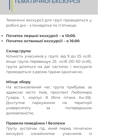
ТЕМАТИЧНОЇ ЕКСКУРСІЇ
Тематичні екскурсії для груп проводяться у
робочі дні – з понеділка по п’ятницю.
Початок першої екскурсії – о 10:00.
Початок останньої екскурсії – о 16:00
.
Склад групи
Кількість учасників у групі: від 9 до 25 осіб.
якщо група перевищує 25 осіб (30-50 осіб),
група ділиться на дві частини, і екскурсія
проводиться з двома гідами одночасно.
Місце збору
На встановлений час група прибуває за
адресою місто Київ, проспект Любомира
Гузара, 1, корпус 8 (біля літака Ан-26).
Доступне паркуанння на території
університету за попередньою
домовленістю.
Правила поведінки і безпеки
Групу зустрічає гід, який перед початком
екскурсії ознайомлює учасників із