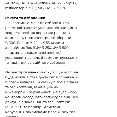
«Антей», Ан-124 «Руслан», Ан-225 «Мрія»,
гелікоптерів Мі-2, Мі-8, Мі-6, Мі-26.
Ракети та озброєння:
-
експозицію макетів озброєння та
ракет, які застосовувалися під час війни,
зокрема: зенітна керована ракета з
комплексу протиповітряної оборони
С-300. Ракети Х-22 та Х-55, макети
авіаційних бомб ФАБ-250, ФАБ-500;
-
гармата із самохідної зенітної
установки, навчальні гармати, кулемети
та інші типи авіаційного озброєння.
Під час проведення екскурсії у школярів
буде можливість відчути себе справжнім
пілотом відвідавши кабіну пілотів літаків
та гелікоптерів, та авіаційним
інженером – беручі участь у візуальному
контролі «холодного» запуску авіаційних
двигунів літака L-410 та гелікоптерів
Мі-2, Мі-8 та перівірки системи
керування закрилками пасажирського
літака Як-42.