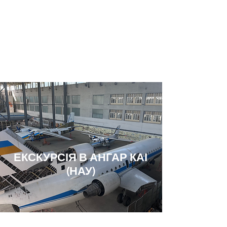
UAH (₴)
ЕКСКУРСІЯ В АНГАР КАІ
(НАУ)