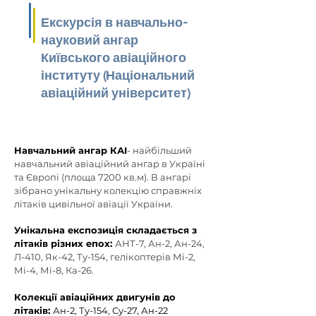
Екскурсія в навчально-
науковий ангар
Київського авіаційного
інституту (Національний
авіаційний університет)
Навчальний ангар КАІ
- найбільший
навчальний авіаційний ангар в Україні
та Європі (площа 7200 кв.м). В ангарі
зібрано унікальну колекцію справжніх
літаків цивільної авіації України.
Унікальна експозиція складається з
літаків різних епох:
АНТ-7, Ан-2, Ан-24,
Л-410, Як-42, Ту-154, гелікоптерів Мі-2,
Мі-4, Мі-8, Ка-26.
Колекції авіаційних двигунів до
літаків:
Ан-2, Ту-154, Су-27, Ан-22