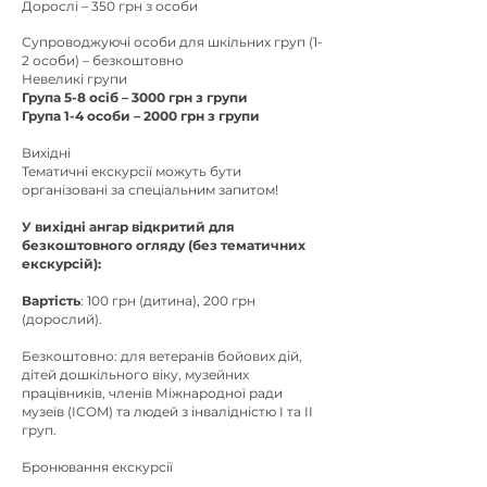
Дорослі – 350 грн з особи
Супроводжуючі особи для шкільних груп (1-
2 особи) – безкоштовно
Невеликі групи
Група 5-8 осіб – 3000 грн з групи
Група 1-4 особи – 2000 грн з групи
Вихідні
Тематичні екскурсії можуть бути
організовані за спеціальним запитом!
У вихідні ангар відкритий для
безкоштовного огляду (без тематичних
екскурсій):
Вартість
: 100 грн (дитина), 200 грн
(дорослий).
Безкоштовно: для ветеранів бойових дій,
дітей дошкільного віку, музейних
працівників, членів Міжнародної ради
музеїв (ICOM) та людей з інвалідністю I та II
груп.
Бронювання екскурсії