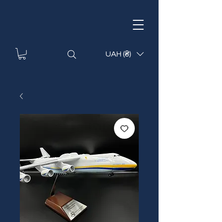
UAH (₴)