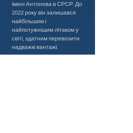
імені Антонова в СРСР. До
2022 року він залишався
найбільшим і
найпотужнішим літаком у
світі, здатним перевозити
надважкі вантажі.
На жаль, 27 лютого 2022
року під час російського
авіаудару по аеропорту
Гостомель під Києвом цей
унікальний літак було
знищено. Однак компанія
«Антонов» оголосила про
плани його відновлення,