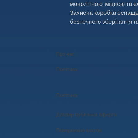
монолітною, міцною та е
Захисна коробка оснаще
безпечного зберігання т
Про нас
Політика
Політика
Договір публічної оферти
Повернення коштів