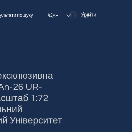
Увійти
ультати пошуку
UAH (₴)
ексклюзивна
An-26 UR-
сштаб 1:72
льний
ий Університет