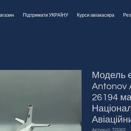
магазин
Підтримати УКРАЇНУ
Курси авіакасира
Рез
Модель 
Antonov 
26194 ма
Націона
Авіаційн
Артикул: 721002