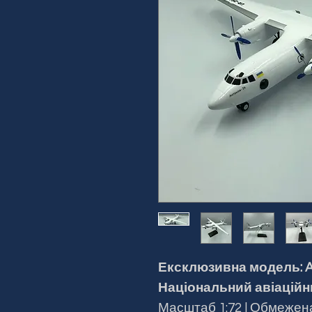
Ексклюзивна модель: A
Національний авіаційн
Масштаб 1:72 | Обмежена