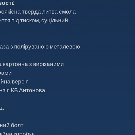
ості:
коякісна тверда литва смола
ття під тиском, суцільний
база з поліруваною металевою
а картонна з вирізаними
ками
йна версія
ензія КБ Антонова
ка
ний болт
ійна коробка