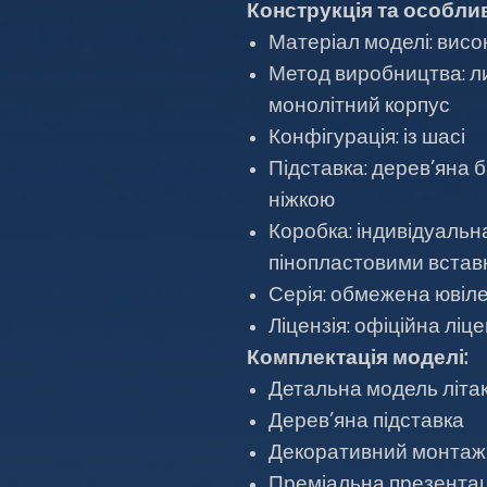
Конструкція та особлив
Матеріал моделі: висо
Метод виробництва: ли
монолітний корпус
Конфігурація: із шасі
Підставка: дерев’яна 
ніжкою
Коробка: індивідуальн
пінопластовими встав
Серія: обмежена ювіле
Ліцензія: офіційна ліц
Комплектація моделі:
Детальна модель літа
Дерев’яна підставка
Декоративний монтаж
Преміальна презентац