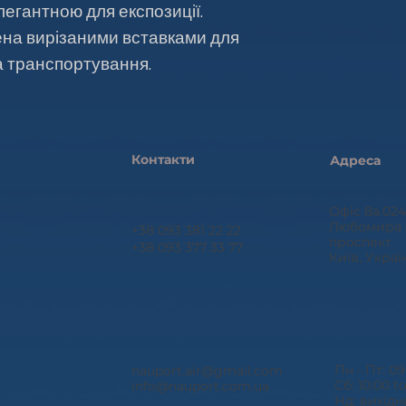
легантною для експозиції.
на вирізаними вставками для
а транспортування.
Контакти
Адреса
Офіс 8a.024,
Любомира 
+38 093 381 22 22
проспект
+38 093 377 33 77
Київ, Украї
Пн - Пт: 09
nauport.air@gmail.com
Сб: 10:00 to
info@nauport.com.ua
Нд: вихід