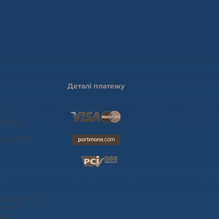
Деталі платежу
 1
Гузара
на, 03058
:00 до 19:30
 14:30
ний