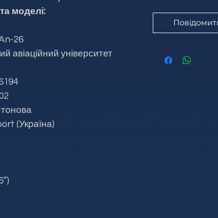
та моделі:
Повідомит
 An-26
ий авіаційний університет
6194
02
нтонова
ort (Україна)
6”)