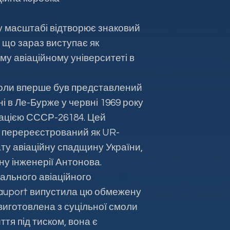
у масштабі відтворює знаковий
 що зараз виступає як
му авіаційному університеті в
, коли вперше був представлений
і в Ле-Бурже у червні 1969 року
рацією СССР-26184. Цей
ше перереєстрований як UR-
ату авіаційну спадщину України,
ну інженерії Антонова.
нального авіаційного
Nauport випустила цю обмежену
виготовлена з суцільної смоли
тя під тиском, вона є