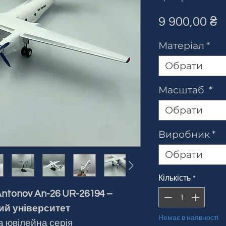
Ц
9 900,00 ₴
Матеріал
*
Обрати
Масштаб
*
Обрати
Виробник
*
Обрати
Кількість
*
ntonov An-26 UR-26194 –
ий університет
Немає в наявності
 ювілейна серія