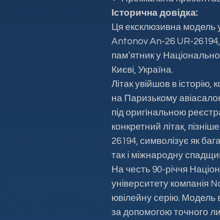
Історична довідка:
Ця ексклюзивна модель 
Antonov An-26 UR-26194,
пам’ятник у Національно
Києві, Україна.
Літак увійшов в історію
на Паризькому авіасалон
під оригінальною реєст
конкретний літак, пізні
26194, символізує як баг
так і міжнародну спадщи
На честь 90-річчя Націо
університету компанія 
ювілейну серію. Модель 
за допомогою точного лит