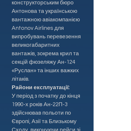
конструкторським бюро
Антонова та українською
вантажною авіакомпанією
Antonov Airlines для
випробувань перевезення
великогабаритних
вантажів, зокрема крил та
секцій фюзеляжу Ан-124
«Руслан» та інших важких
літаків.
Райони експлуатації:
У період з початку до кінця
1990-х років Ан-22П-3
здійснював польоти по
Європі, Азії та Близькому
Сходу, виконуючи рейси зі