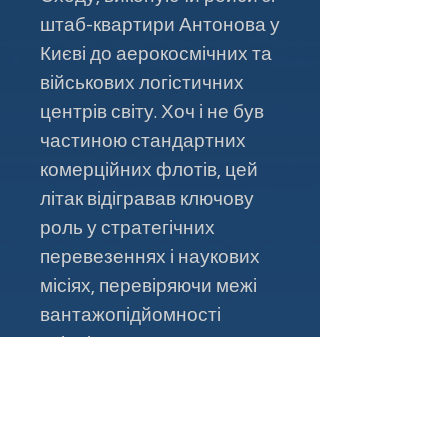
штаб-квартири Антонова у
Києві до аерокосмічних та
військових логістичних
центрів світу. Хоч і не був
частиною стандартних
комерційних флотів, цей
літак відігравав ключову
роль у стратегічних
перевезеннях і наукових
місіях, перевіряючи межі
вантажопідйомності
авіації.
У комплекті:
Повністю зібрана
модель літака