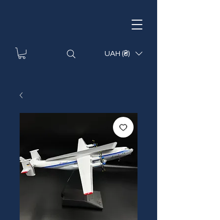
UAH (₴)