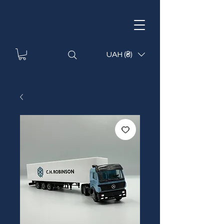
UAH (₴)