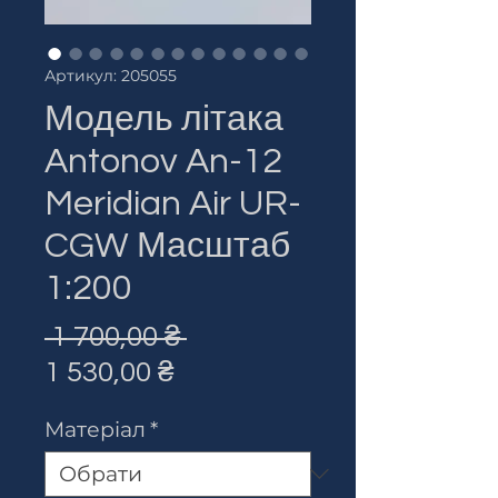
Артикул: 205055
Модель літака
Antonov An-12
Meridian Air UR-
CGW Масштаб
1:200
Звичайна
 1 700,00 ₴ 
За
ціна
1 530,00 ₴
розпродажем
Матеріал
*