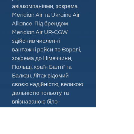
авіакомпаніями, зокрема
Meridian Air та Ukraine Air
Alliance. Під брендом
Meridian Air UR-CGW
здійснив численні
вантажні рейси по Європі,
зокрема до Німеччини,
Польщі, країн Балтії та
Балкан. Літак відомий
своєю надійністю, великою
дальністю польоту та
впізнаваною біло-
блакитною лівреєю. У 2020
році UR-CGW офіційно
повернувся до активного