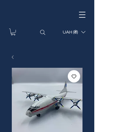
UAH (₴)