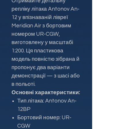
Отримайте детальну
репліку літака Antonov An-
12 у впізнаваній лівреї
Meridian Air з бортовим
номером UR-CGW,
виготовлену у масштабі
1:200. Ця пластикова
модель повністю зібрана й
пропонує два варіанти
демонстрації — з шасі або
в польоті.
Основні характеристики:
Тип літака: Antonov An-
12BP
Бортовий номер: UR-
CGW