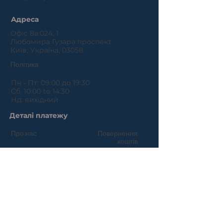
Адреса
Офіс 8a.024, 1
Любомира Гузара проспект
Київ, Україна, 03058
Політика
Пн - Пт: 09:00 до 19:30
Сб: 10:00 to 14:30
Нд: вихідний
Деталі платежу
Про нас
Повернення
коштів
Договір публічної
Політика
оферти