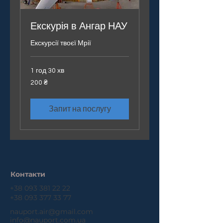
Екскурія в Ангар НАУ
Екскурсії твоєї Мрії
1 год 30 хв
200
200 ₴
українських
гривень
Запит на послугу
Контакти
+38 093 381 22 22
+38 093 377 33 77
nauport.air@gmail.com
info@nauport.com.ua