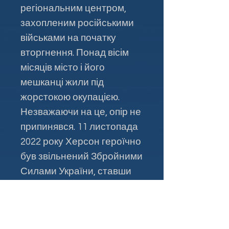
регіональним центром,
захопленим російськими
військами на початку
вторгнення. Понад вісім
місяців місто і його
мешканці жили під
жорстокою окупацією.
Незважаючи на це, опір не
припинявся. 11 листопада
2022 року Херсон героїчно
був звільнений Збройними
Силами України, ставши
потужним символом
непокори, надії та
національної гордості.