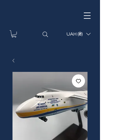
UAH (₴)