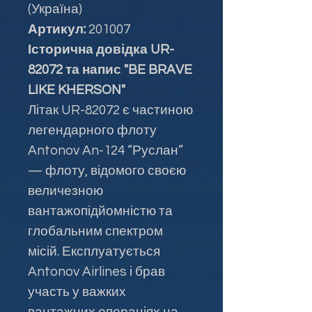
(Україна)
Артикул:
201007
Історична довідка UR-
82072 та напис "BE BRAVE
LIKE KHERSON"
Літак UR-82072 є частиною
легендарного флоту
Antonov An-124 “Руслан”
— флоту, відомого своєю
величезною
вантажопідйомністю та
глобальним спектром
місій. Експлуатується
Antonov Airlines і брав
участь у важких
вантажних операціях на