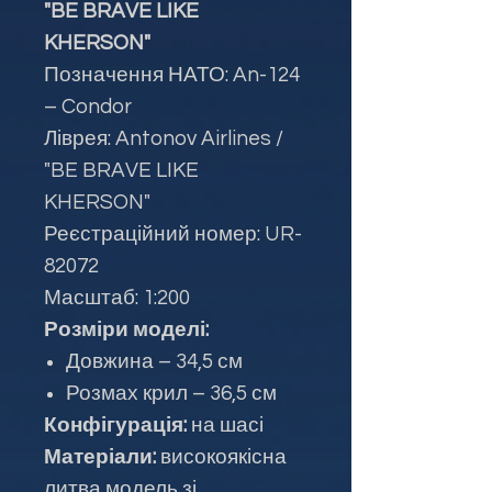
"BE BRAVE LIKE
KHERSON"
Позначення НАТО: An-124
– Condor
Ліврея: Antonov Airlines /
"BE BRAVE LIKE
KHERSON"
Реєстраційний номер: UR-
82072
Масштаб: 1:200
Розміри моделі:
Довжина – 34,5 см
Розмах крил – 36,5 см
Конфігурація:
на шасі
Матеріали:
високоякісна
литва модель зі