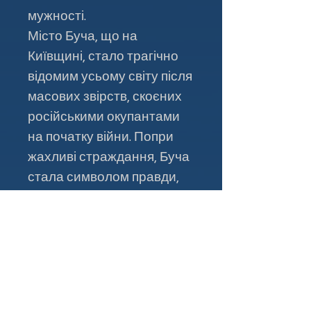
мужності.
Місто Буча, що на
Київщині, стало трагічно
відомим усьому світу після
масових звірств, скоєних
російськими окупантами
на початку війни. Попри
жахливі страждання, Буча
стала символом правди,
справедливості й
незламності України.
На честь мужності
мешканців, наприкінці 2022
року UR-82029 отримав
напис
"BE BRAVE LIKE