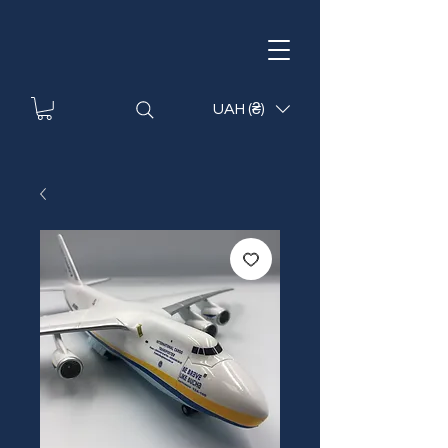
UAH (₴)