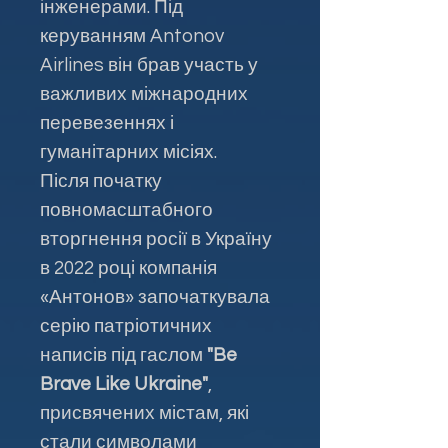
інженерами. Під
керуванням Antonov
Airlines він брав участь у
важливих міжнародних
перевезеннях і
гуманітарних місіях.
Після початку
повномасштабного
вторгнення росії в Україну
в 2022 році компанія
«Антонов» започаткувала
серію патріотичних
написів під гаслом
"Be
Brave Like Ukraine"
,
присвячених містам, які
стали символами