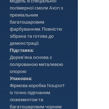
модель зі спеціальної
полімерної смоли Axon з
преміальним
багатошаровим
фарбуванням. Повністю
зібрана та готова до
демонстрації.
Підставка:
Дерев’яна основа з
полірованою металевою
опорою
Упаковка:
Фірмова коробка Nauport
із точно підігнаним
ложементом та
багатошаровим чорним