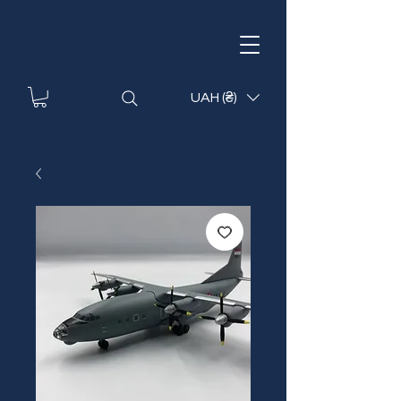
UAH (₴)