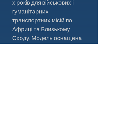
х років для військових і
гуманітарних
транспортних місій по
Африці та Близькому
Сходу. Модель оснащена
обертовими пропелерами
та гумовими колесами, що
передає практичний і
міцний характер
справжнього літака.
Контакти
+38 093 381 22 22